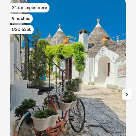
24 de septiembre
E
9 noches
1
USD 5360
U